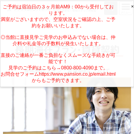
×
ご予約は宿泊日の３ヶ月前AM9：00から受付してお
ります。
満室がございますので、空室状況をご確認の上、ご予
約をお願いいたします。
◎当館に直接見学ご見学のお申込みでない場合は、仲
介料や礼金等の手数料が発生いたします。
直接のご連絡が一番ご負担なくスムーズな手続きが可
能です！
見学のご予約はこちら→0800-800-4090まで。
長期滞在プラン・賃貸契約について
お問合せフォームhttps://www.pansion.co.jp/email.html
からもご予約できます。