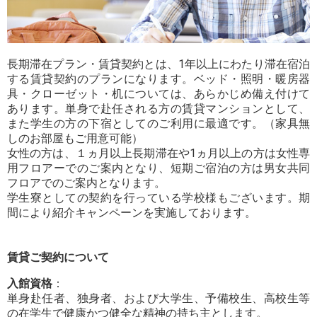
長期滞在プラン・賃貸契約とは、1年以上にわたり滞在宿泊
する賃貸契約のプランになります。ベッド・照明・暖房器
具・クローゼット・机については、あらかじめ備え付けて
あります。単身で赴任される方の賃貸マンションとして、
また学生の方の下宿としてのご利用に最適です。（家具無
しのお部屋もご用意可能）
女性の方は、１ヵ月以上長期滞在や1ヵ月以上の方は女性専
用フロアーでのご案内となり、短期ご宿泊の方は男女共同
フロアでのご案内となります。
学生寮としての契約を行っている学校様もございます。期
間により紹介キャンペーンを実施しております。
賃貸ご契約について
入館資格
：
単身赴任者、独身者、および大学生、予備校生、高校生等
の在学生で健康かつ健全な精神の持ち主とします。