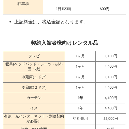
駐車場
1日1区画
600円
上記料金は、税込金額となります。
契約入館者様向けレンタル品
テレビ
1ヶ月
1,100円
寝具(ベッドパッド・シーツ・掛布
1ヶ月
4,400円
団・枕)
冷蔵庫(１ドア)
1ヶ月
1,100円
冷蔵庫(２ドア)
1ヶ月
4,400円
カーテン
1年
4,400円
イス
1年
4,400円
有線 光インターネット（別途契約
初期費用
22,000円
が必要）